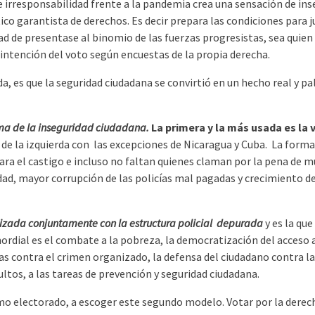
e irresponsabilidad frente a la pandemia crea una sensación de in
 garantista de derechos. Es decir prepara las condiciones para ju
idad de presentase al binomio de las fuerzas progresistas, sea quie
 intención del voto según encuestas de la propia derecha.
a, es que la seguridad ciudadana se convirtió en un hecho real y p
ema de la inseguridad ciudadana.
La primera y la más usada es la 
s de la izquierda con las excepciones de Nicaragua y Cuba. La forma
ara el castigo e incluso no faltan quienes claman por la pena de mu
d, mayor corrupción de las policías mal pagadas y crecimiento de
izada conjuntamente con la estructura policial depurada
y es la qu
rdial es el combate a la pobreza, la democratización del acceso a l
eras contra el crimen organizado, la defensa del ciudadano contra 
dultos, a las tareas de prevención y seguridad ciudadana.
o electorado, a escoger este segundo modelo. Votar por la derecha