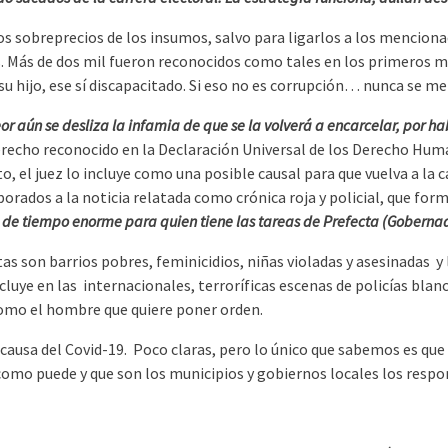
los sobreprecios de los insumos, salvo para ligarlos a los mencion
Más de dos mil fueron reconocidos como tales en los primeros mes
su hijo, ese sí discapacitado. Si eso no es corrupción… nunca se 
eor aún se desliza la infamia de que se la volverá a encarcelar, por 
 derecho reconocido en la Declaración Universal de los Derecho Huma
nto, el juez lo incluye como una posible causal para que vuelva a la
porados a la noticia relatada como crónica roja y policial, que for
a de tiempo enorme para quien tiene las tareas de Prefecta (Gobernad
stas son barrios pobres, feminicidios, niñas violadas y asesinadas
incluye en las internacionales, terroríficas escenas de policías b
omo el hombre que quiere poner orden.
a causa del Covid-19. Poco claras, pero lo único que sabemos es q
a como puede y que son los municipios y gobiernos locales los respo