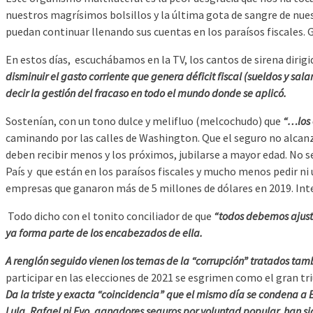
nuestros magrísimos bolsillos y la última gota de sangre de nuest
puedan continuar llenando sus cuentas en los paraísos fiscales. Gu
En estos días, escuchábamos en la TV, los cantos de sirena dirig
disminuir el gasto corriente que genera déficit fiscal (sueldos y sal
decir la gestión del fracaso en todo el mundo donde se aplicó.
Sostenían, con un tono dulce y melifluo (melcochudo) que
“…los 
caminando por las calles de Washington. Que el seguro no alcanz
deben recibir menos y los próximos, jubilarse a mayor edad. No se
País y que están en los paraísos fiscales y mucho menos pedir ni 
empresas que ganaron más de 5 millones de dólares en 2019. Inte
Todo dicho con el tonito conciliador de que
“todos debemos ajusta
ya forma parte de los encabezados de ella.
A renglón seguido vienen los temas de la “corrupción” tratados tamb
participar en las elecciones de 2021 se esgrimen como el gran tr
Da la triste y exacta “coincidencia” que el mismo día se condena a Ev
Lula, Rafael ni Evo, ganadores seguros por voluntad popular, han si