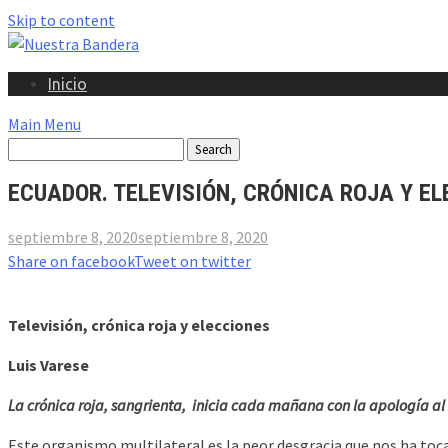
Skip to content
Inicio
Main Menu
ECUADOR. TELEVISIÓN, CRÓNICA ROJA Y E
septiembre 8, 2020
septiembre 8, 2020
Share on facebook
Tweet on twitter
Televisión, crónica roja y elecciones
Luis Varese
La crónica roja, sangrienta, inicia cada mañana con la apología a
Este organismo multilateral es la peor desgracia que nos ha toc