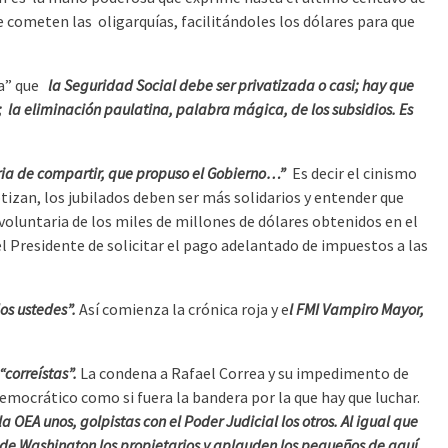
e cometen las oligarquías, facilitándoles los dólares para que
gía” que
la Seguridad Social debe ser privatizada o casi; hay que
 y; la eliminación paulatina, palabra mágica, de los subsidios. Es
ria de compartir, que propuso el Gobierno…”
Es decir el cinismo
izan, los jubilados deben ser más solidarios y entender que
 voluntaria de los miles de millones de dólares obtenidos en el
el Presidente de solicitar el pago adelantado de impuestos a las
os ustedes”.
Así comienza la crónica roja y e
l FMI Vampiro Mayor,
correístas”.
La condena a Rafael Correa y su impedimento de
emocrático como si fuera la bandera por la que hay que luchar.
a OEA unos, golpistas con el Poder Judicial los otros. Al igual que
esde Washington los propietarios y aplauden los pequeños de aquí.