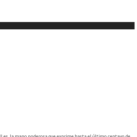
FMI es la mano poderosa que exprime hasta el último centavo de