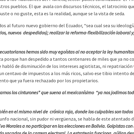
ros pueblos. El que avala con discursos técnicos, el latrocinio qu
ste o no guste, esta es la realidad, aunque se la vista de seda.
idos al futuro nuevo gobierno del Ecuador, “sea cual sea su ideolo
arios, nuevos despedidos); realizar la reforma-flexibilización laboral
ecuatorianos hemos sido muy egoístas al no aceptar la ley humanita
a porque han despedido a tantos centenares de miles que ya no cot
 habló de disminución de los intereses agiotistas, ni repatriación
un centavo de impuestos a los más ricos, salvo ese tibio intento d
nto que ya fuera rechazado por los propietarios.
rnos los cinturones” que suena al mexicanísimo “ya nos jodimos tod
ién en el mismo nivel de crónica roja, donde los culpables son todos “
iunfo nacional, sin pudor ni vergüenza, se habla de este atentado d
o Morales a no participar en las elecciones en Bolivia. Golpistas con l
do sacados de la carrera electoral. La estrategia funciona, aúllan d