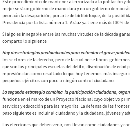
Este procedimiento de mantener aterrorizada a la población y d
mejor será un gobierno de mano dura y no un gobierno democrático
peor aún la desaparición, por arte de birlibirloque, de la posibil
Presidencia por la lista número 1. Aráuz ya tiene más del 30% de
Si algo es innegable entre las muchas virtudes de la década ganad
comparto lo siguiente.
Hay dos estrategias predominantes para enfrentar el grave probl
los sectores de la derecha, pero de la cual no se libran gobierno
que son las principales escuelas del delito, disminución de edad p
represión dan como resultado lo que hoy tenemos: más insegurida
pequeños ejércitos con poco o ningún control ciudadano.
La segunda estrategia combina la participación ciudadana, organ
funciona en el marco de un Proyecto Nacional cuyo objetivo primo
servicios y educación para las mayorías. La defensa de las front
paso siguiente es incluir al ciudadano y la ciudadana, jóvenes y a
Las elecciones que deben venir, nos llevan como ciudadanos y com