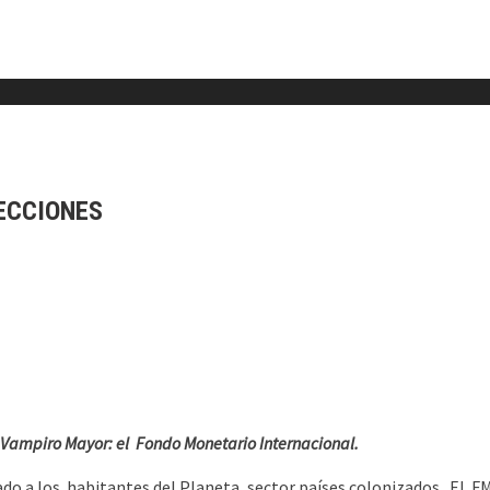
LECCIONES
l Vampiro Mayor: el Fondo Monetario Internacional.
ado a los habitantes del Planeta, sector países colonizados. El 