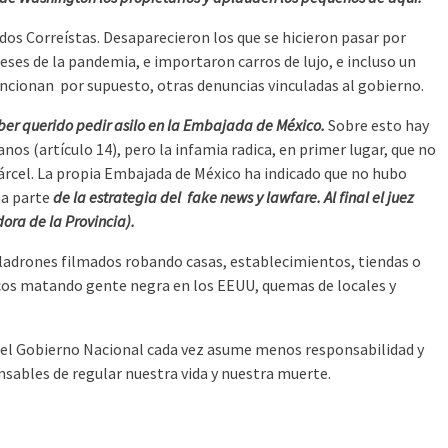
ados Correístas. Desaparecieron los que se hicieron pasar por
es de la pandemia, e importaron carros de lujo, e incluso un
mencionan por supuesto, otras denuncias vinculadas al gobierno.
haber querido pedir asilo en la Embajada de México.
Sobre esto hay
nos (artículo 14), pero la infamia radica, en primer lugar, que no
 cárcel. La propia Embajada de México ha indicado que no hubo
ma parte
de la estrategia del fake news y lawfare. Al final el juez
ora de la Provincia).
 y ladrones filmados robando casas, establecimientos, tiendas o
lancos matando gente negra en los EEUU, quemas de locales y
ue el Gobierno Nacional cada vez asume menos responsabilidad y
nsables de regular nuestra vida y nuestra muerte.