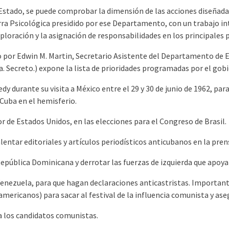
tado, se puede comprobar la dimensión de las acciones diseñadas 
rra Psicológica presidido por ese Departamento, con un trabajo in
ploración y la asignación de responsabilidades en los principales
o por Edwin M. Martin, Secretario Asistente del Departamento de 
ta. Secreto.) expone la lista de prioridades programadas por el go
 durante su visita a México entre el 29 y 30 de junio de 1962, para
Cuba en el hemisferio.
or de Estados Unidos, en las elecciones para el Congreso de Brasil.
ntar editoriales y artículos periodísticos anticubanos en la pren
pública Dominicana y derrotar las fuerzas de izquierda que apoya
nezuela, para que hagan declaraciones anticastristas. Importante 
oamericanos) para sacar al festival de la influencia comunista y a
a los candidatos comunistas.