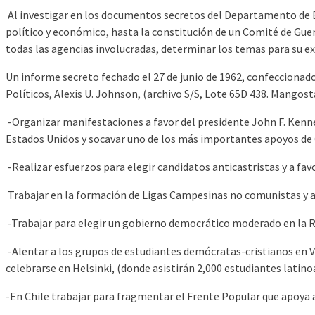
Al investigar en los documentos secretos del Departamento de Es
político y económico, hasta la constitución de un Comité de Gue
todas las agencias involucradas, determinar los temas para su ex
Un informe secreto fechado el 27 de junio de 1962, confeccionad
Políticos, Alexis U. Johnson, (archivo S/S, Lote 65D 438. Mangos
-Organizar manifestaciones a favor del presidente John F. Kennedy
Estados Unidos y socavar uno de los más importantes apoyos de 
-Realizar esfuerzos para elegir candidatos anticastristas y a fav
Trabajar en la formación de Ligas Campesinas no comunistas y ale
-Trabajar para elegir un gobierno democrático moderado en la Re
-Alentar a los grupos de estudiantes demócratas-cristianos en Ve
celebrarse en Helsinki, (donde asistirán 2,000 estudiantes latin
-En Chile trabajar para fragmentar el Frente Popular que apoya 