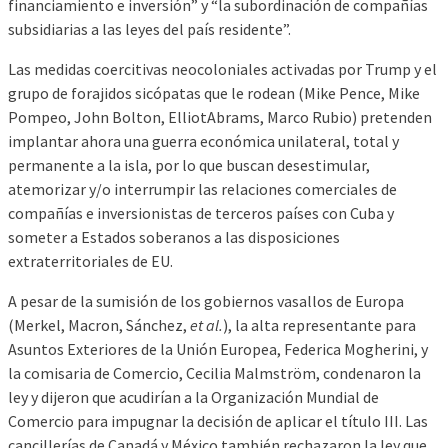
financiamiento e inversión” y “la subordinación de compañías
subsidiarias a las leyes del país residente”.
Las medidas coercitivas neocoloniales activadas por Trump y el
grupo de forajidos sicópatas que le rodean (Mike Pence, Mike
Pompeo, John Bolton, ElliotAbrams, Marco Rubio) pretenden
implantar ahora una guerra económica unilateral, total y
permanente a la isla, por lo que buscan desestimular,
atemorizar y/o interrumpir las relaciones comerciales de
compañías e inversionistas de terceros países con Cuba y
someter a Estados soberanos a las disposiciones
extraterritoriales de EU.
A pesar de la sumisión de los gobiernos vasallos de Europa
(Merkel, Macron, Sánchez,
et al.
), la alta representante para
Asuntos Exteriores de la Unión Europea, Federica Mogherini, y
la comisaria de Comercio, Cecilia Malmström, condenaron la
ley y dijeron que acudirían a la Organización Mundial de
Comercio para impugnar la decisión de aplicar el título III. Las
cancillerías de Canadá y México también rechazaron la ley que