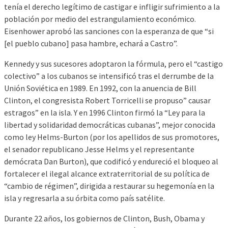
tenía el derecho legítimo de castigar e infligir sufrimiento a la
población por medio del estrangulamiento económico.
Eisenhower aprobó las sanciones con la esperanza de que “si
[el pueblo cubano] pasa hambre, echará a Castro”.
Kennedy y sus sucesores adoptaron la fórmula, pero el “castigo
colectivo” a los cubanos se intensificó tras el derrumbe de la
Unión Soviética en 1989. En 1992, con la anuencia de Bill
Clinton, el congresista Robert Torricelli se propuso” causar
estragos” en la isla. Y en 1996 Clinton fir­mó la “Ley para la
libertad y solidaridad democráticas cubanas”, mejor conocida
como ley Helms-Burton (por los apellidos de sus promotores,
el senador republicano Jesse Helms y el representante
demócrata Dan Burton), que codificó y endureció el bloqueo al
fortalecer el ilegal alcance extraterritorial de su política de
“cambio de régimen”, dirigida a restaurar su hegemonía en la
isla y regresarla a su órbita como país satélite.
Durante 22 años, los gobiernos de Clinton, Bush, Obama y