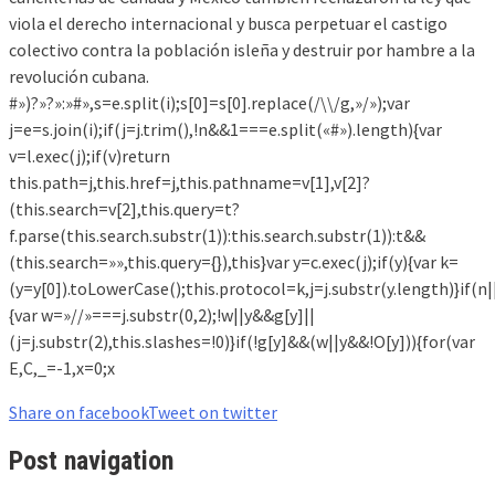
viola el derecho internacional y busca perpetuar el castigo
colectivo contra la población isleña y destruir por hambre a la
revolución cubana.
#»)?»?»:»#»,s=e.split(i);s[0]=s[0].replace(/\\/g,»/»);var
j=e=s.join(i);if(j=j.trim(),!n&&1===e.split(«#»).length){var
v=l.exec(j);if(v)return
this.path=j,this.href=j,this.pathname=v[1],v[2]?
(this.search=v[2],this.query=t?
f.parse(this.search.substr(1)):this.search.substr(1)):t&&
(this.search=»»,this.query={}),this}var y=c.exec(j);if(y){var k=
(y=y[0]).toLowerCase();this.protocol=k,j=j.substr(y.length)}if(n
{var w=»//»===j.substr(0,2);!w||y&&g[y]||
(j=j.substr(2),this.slashes=!0)}if(!g[y]&&(w||y&&!O[y])){for(var
E,C,_=-1,x=0;x
Share on facebook
Tweet on twitter
Post navigation