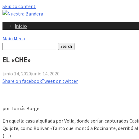
Skip to content
Inicio
Main Menu
EL «CHE»
junio 14, 2020
junio 14, 2020
Share on facebook
Tweet on twitter
por Tomás Borge
En aquella casa alquilada por Velia, donde serían capturados Cas
Quijote, como Bolivar. «Tanto que montó a Rocinante, derribó alfi
(…)