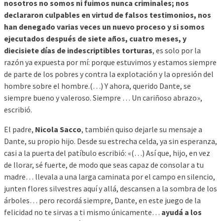
nosotros no somos ni fuimos nunca criminales; nos
declararon culpables en virtud de falsos testimonios, nos
han denegado varias veces un nuevo proceso y si somos
ejecutados después de siete años, cuatro meses, y
diecisiete días de indescriptibles torturas
, es solo por la
razón ya expuesta por mí: porque estuvimos y estamos siempre
de parte de los pobres y contra la explotación y la opresión del
hombre sobre el hombre.(…) Y ahora, querido Dante, se
siempre bueno y valeroso. Siempre … Un cariñoso abrazo»,
escribió.
El padre,
Nicola Sacco
, también quiso dejarle su mensaje a
Dante, su propio hijo. Desde su estrecha celda, ya sin esperanza,
casi a la puerta del patíbulo escribió: «(…) Así que, hijo, en vez
de llorar, sé fuerte, de modo que seas capaz de consolar a tu
madre… llevala a una larga caminata por el campo en silencio,
junten flores silvestres aquí y allá, descansen a la sombra de los
árboles… pero recordá siempre, Dante, en este juego de la
felicidad no te sirvas a ti mismo únicamente…
ayudá a los