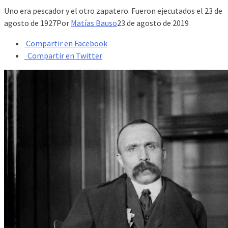
Uno era pescador y el otro zapatero. Fueron ejecutados el 23 de
agosto de 1927Por
Matías Bauso
23 de agosto de 2019
Compartir en Facebook
Compartir en Twitter